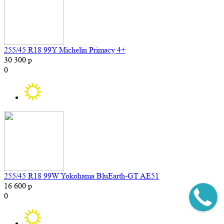
255/45 R18 99Y Michelin Primacy 4+
30 300 р
0
255/45 R18 99W Yokohama BluEarth-GT AE51
16 600 р
0