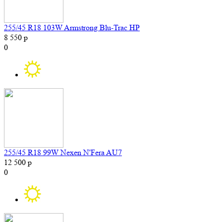
255/45 R18 103W Armstrong Blu-Trac HP
8 550 р
0
255/45 R18 99W Nexen N'Fera AU7
12 500 р
0