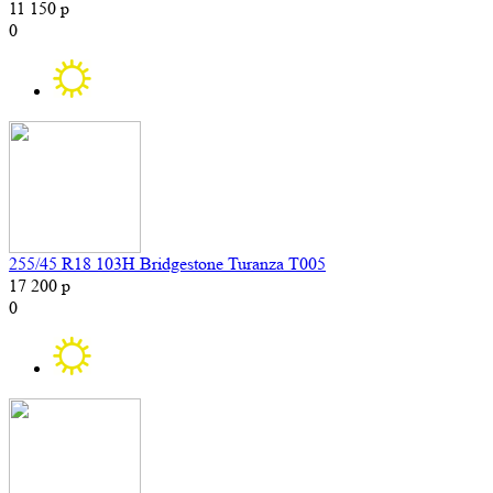
11 150 р
0
255/45 R18 103H Bridgestone Turanza T005
17 200 р
0