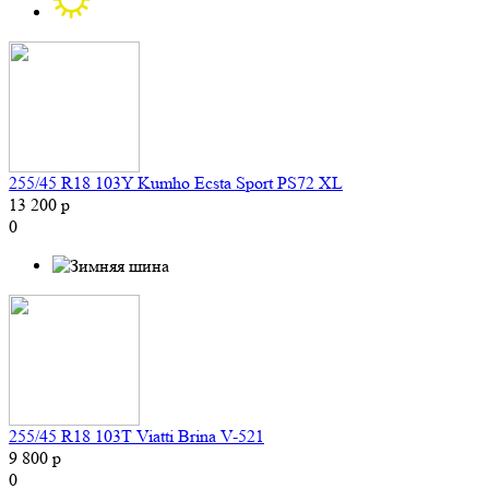
255/45 R18 103Y Kumho Ecsta Sport PS72 XL
13 200 р
0
255/45 R18 103T Viatti Brina V-521
9 800 р
0