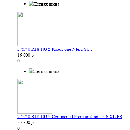
275/40 R18 103Y Roadstone Nfera SU1
16 000 р
0
275/40 R18 103Y Continental PremiumContact 6 XL FR
33 800 р
0