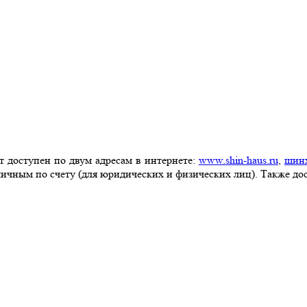
т доступен по двум адресам в интернете:
www.shin-haus.ru
,
шинх
личным по счету (для юридических и физических лиц). Также до