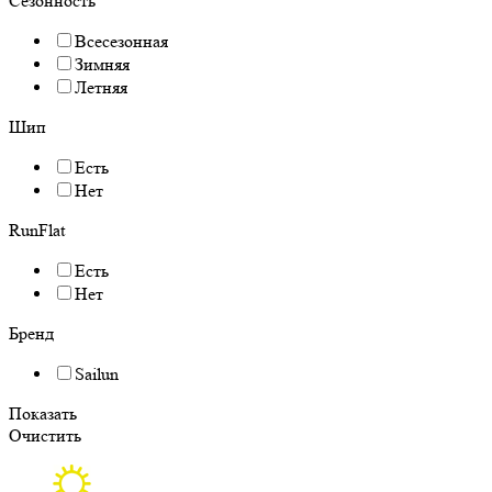
Сезонность
Всесезонная
Зимняя
Летняя
Шип
Есть
Нет
RunFlat
Есть
Нет
Бренд
Sailun
Показать
Очистить