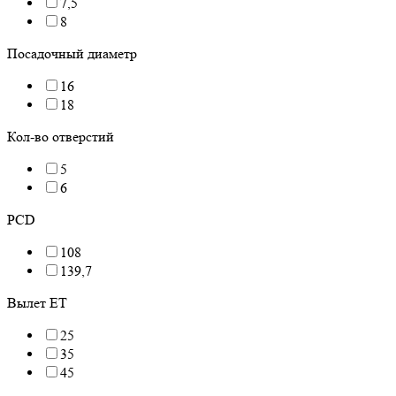
7,5
8
Посадочный диаметр
16
18
Кол-во отверстий
5
6
PCD
108
139,7
Вылет ET
25
35
45