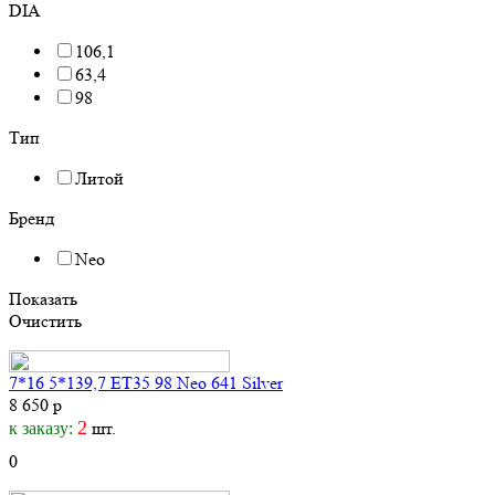
DIA
106,1
63,4
98
Тип
Литой
Бренд
Neo
Показать
Очистить
7*16 5*139,7 ET35 98 Neo 641 Silver
8 650 р
2
шт.
к заказу:
0