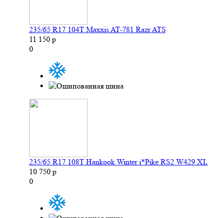
235/65 R17 104T Maxxis AT-781 Razr ATS
11 150 р
0
235/65 R17 108T Hankook Winter i*Pike RS2 W429 XL
10 750 р
0