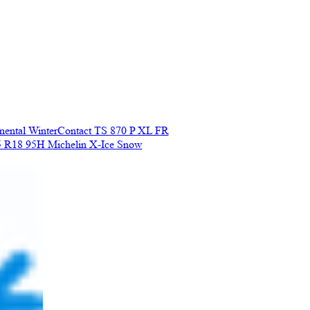
nental WinterContact TS 870 P XL FR
5 R18 95H Michelin X-Ice Snow