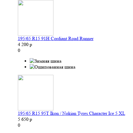
195/65 R15 91H Cordiant Road Runner
4 200 р
0
195/65 R15 95T Ikon / Nokian Tyres Character Ice 5 XL
5 650 р
0