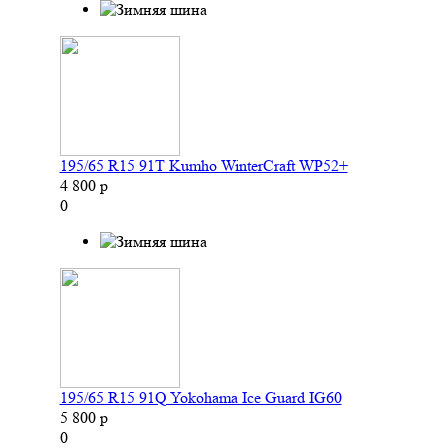
195/65 R15 91T Kumho WinterCraft WP52+
4 800 р
0
195/65 R15 91Q Yokohama Ice Guard IG60
5 800 р
0