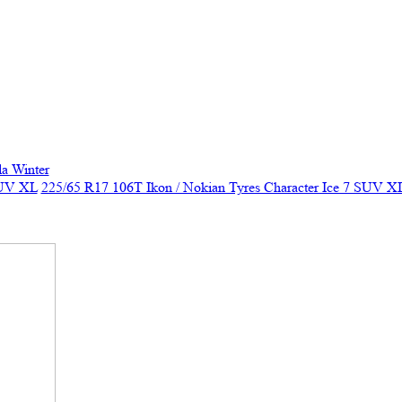
a Winter
SUV XL
225/65 R17 106T Ikon / Nokian Tyres Character Ice 7 SUV X