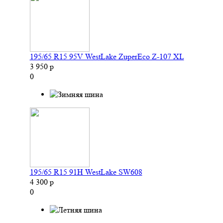
195/65 R15 95V WestLake ZuperEco Z-107 XL
3 950 р
0
195/65 R15 91H WestLake SW608
4 300 р
0