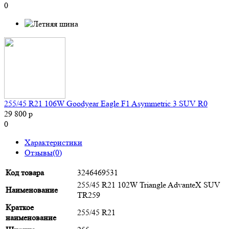
0
255/45 R21 106W Goodyear Eagle F1 Asymmetric 3 SUV R0
29 800 р
0
Характеристики
Отзывы(0)
Код товара
3246469531
255/45 R21 102W Triangle AdvanteX SUV
Наименование
TR259
Краткое
255/45 R21
наименование