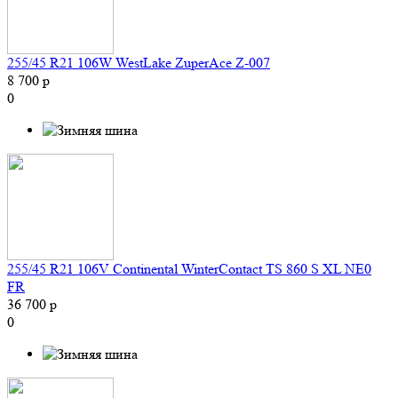
255/45 R21 106W WestLake ZuperAce Z-007
8 700 р
0
255/45 R21 106V Continental WinterContact TS 860 S XL NE0
FR
36 700 р
0