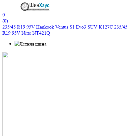
0
(
0
)
235/45 R19 95V Hankook Ventus S1 Evo3 SUV K127C
235/45
R19 95V Nitto NT421Q