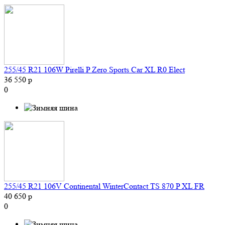
255/45 R21 106W Pirelli P Zero Sports Car XL R0 Elect
36 550 р
0
255/45 R21 106V Continental WinterContact TS 870 P XL FR
40 650 р
0