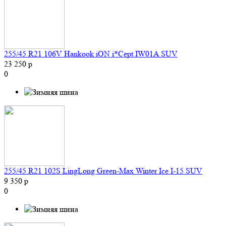
255/45 R21 106V Hankook iON i*Cept IW01A SUV
23 250 р
0
255/45 R21 102S LingLong Green-Max Winter Ice I-15 SUV
9 350 р
0