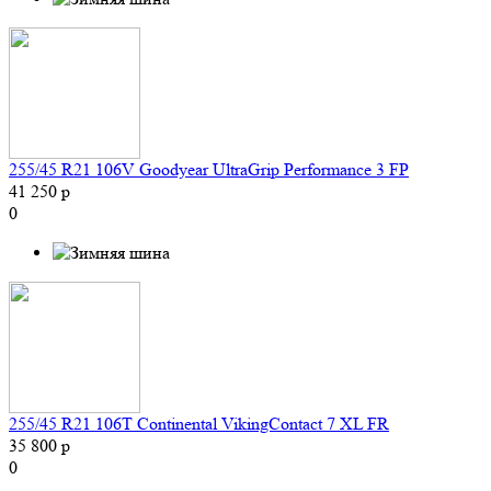
255/45 R21 106V Goodyear UltraGrip Performance 3 FP
41 250 р
0
255/45 R21 106T Continental VikingContact 7 XL FR
35 800 р
0