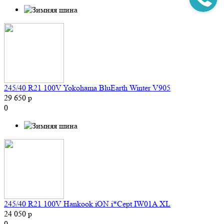
245/40 R21 100V Yokohama BluEarth Winter V905
29 650 р
0
245/40 R21 100V Hankook iON i*Cept IW01A XL
24 050 р
0