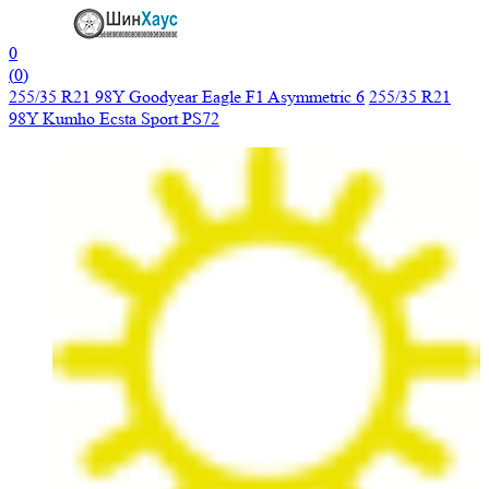
0
(
0
)
255/35 R21 98Y Goodyear Eagle F1 Asymmetric 6
255/35 R21
98Y Kumho Ecsta Sport PS72