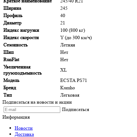
Краткое наименование
245/40 R21
Ширина
245
Профиль
40
Диаметр
21
Индекс нагрузки
100 (800 кг)
Индекс скорости
Y (до 300 км/ч)
Сезонность
Летняя
Шип
Нет
RunFlat
Нет
Увеличенная
XL
грузоподъемность
Модель
ECSTA PS71
Бренд
Kumho
Тип
Легковая
Подписаться на новости и акции
Подписаться
Информация
Новости
Доставка