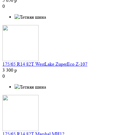
5 050 р
0
175/65 R14 82T WestLake ZuperEco Z-107
3 300 р
0
175/65 R14 82T Marshal MH12