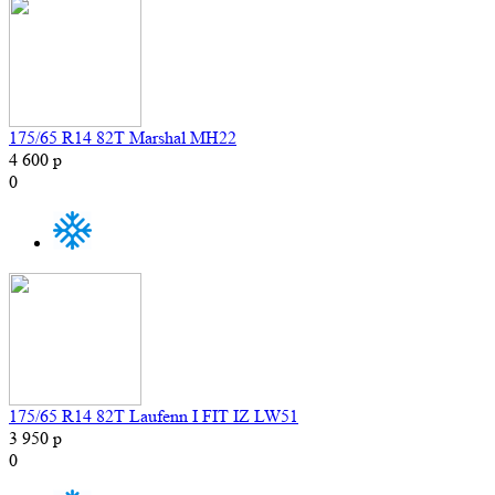
175/65 R14 82T Marshal MH22
4 600 р
0
175/65 R14 82T Laufenn I FIT IZ LW51
3 950 р
0