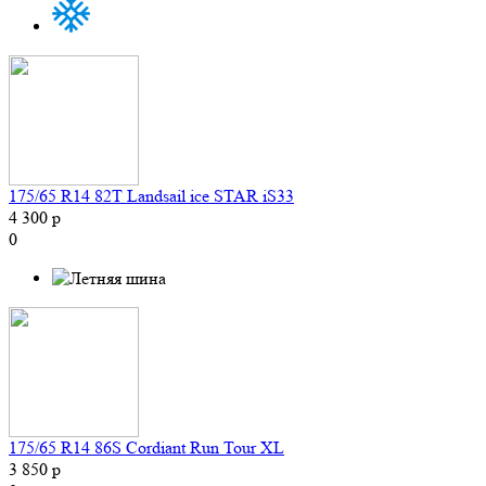
175/65 R14 82T Landsail ice STAR iS33
4 300 р
0
175/65 R14 86S Cordiant Run Tour XL
3 850 р