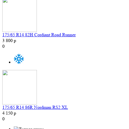
175/65 R14 82H Cordiant Road Runner
3 800 р
0
175/65 R14 86R Nordman RS2 XL
4 150 р
0