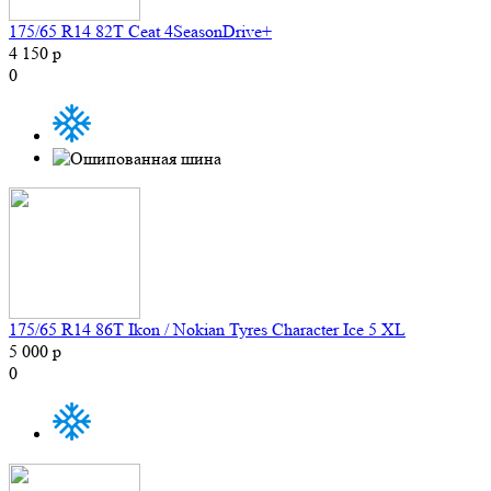
175/65 R14 82T Ceat 4SeasonDrive+
4 150 р
0
175/65 R14 86T Ikon / Nokian Tyres Character Ice 5 XL
5 000 р
0