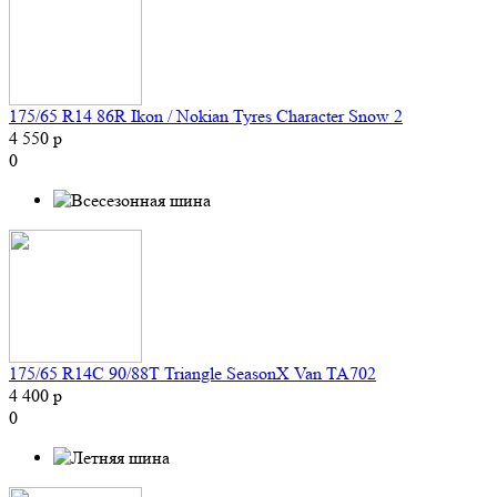
175/65 R14 86R Ikon / Nokian Tyres Character Snow 2
4 550 р
0
175/65 R14C 90/88T Triangle SeasonX Van TA702
4 400 р
0