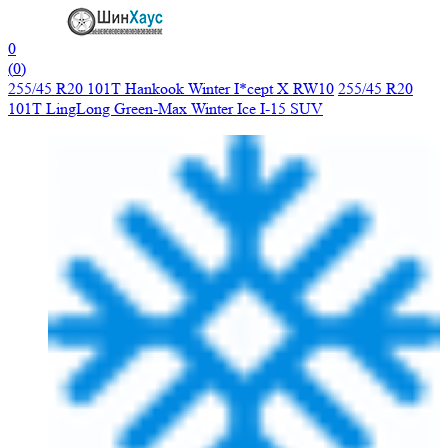
0
(
0
)
255/45 R20 101T Hankook Winter I*cept X RW10
255/45 R20
101T LingLong Green-Max Winter Ice I-15 SUV