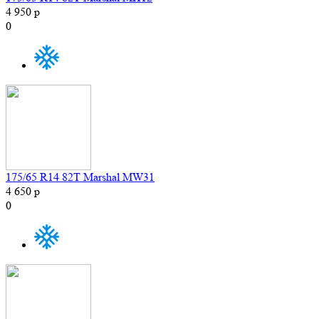
4 950 р
0
175/65 R14 82T Marshal MW31
4 650 р
0