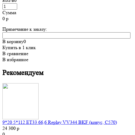
Кол-во
Сумма
0
р
Примечание к заказу:
В корзину
0
Купить в 1 клик
В сравнение
В избранное
Рекомендуем
9*20 5*112 ET33 66,6 Replay VV344 BKF (конус, C570)
24 300 р
0