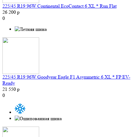
225/45 R19 96W Continental EcoContact 6 XL * Run Flat
26 200 р
0
225/45 R19 96W Goodyear Eagle F1 Asymmetric 6 XL * FP EV-
Ready
21 550 р
0