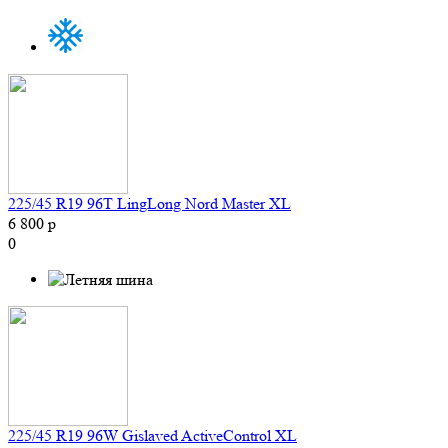
225/45 R19 96T LingLong Nord Master XL
6 800 р
0
225/45 R19 96W Gislaved ActiveControl XL