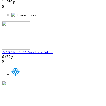
14 950 р
0
225/45 R19 95Y WestLake SA37
6 650 р
0