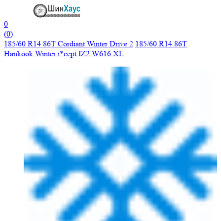
0
(
0
)
185/60 R14 86T Cordiant Winter Drive 2
185/60 R14 86T
Hankook Winter i*cept IZ2 W616 XL