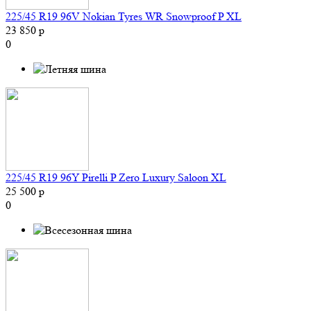
225/45 R19 96V Nokian Tyres WR Snowproof P XL
23 850 р
0
225/45 R19 96Y Pirelli P Zero Luxury Saloon XL
25 500 р
0