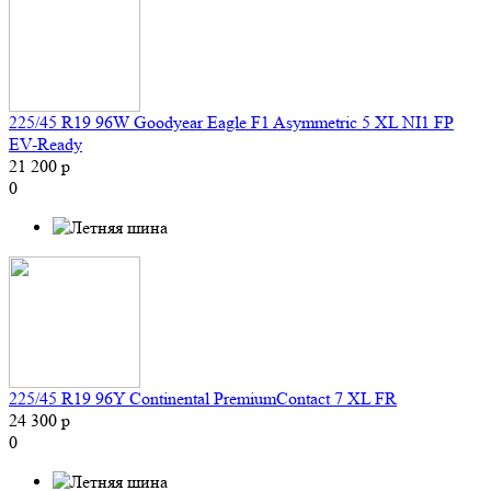
225/45 R19 96W Goodyear Eagle F1 Asymmetric 5 XL NI1 FP
EV-Ready
21 200 р
0
225/45 R19 96Y Continental PremiumContact 7 XL FR
24 300 р
0