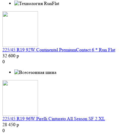
225/45 R19 92W Continental PremiumContact 6 * Run Flat
32 600 р
0
225/45 R19 96W Pirelli Cinturato All Season SF 2 XL
28 450 р
0