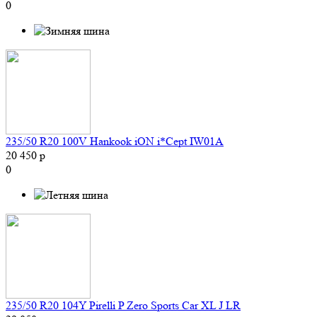
0
235/50 R20 100V Hankook iON i*Cept IW01A
20 450 р
0
235/50 R20 104Y Pirelli P Zero Sports Car XL J LR