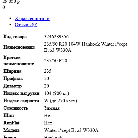
29 050 р
0
Характеристики
Отзывы(0)
Код товара
3246289356
235/50 R20 104W Hankook Winter i*cept
Наименование
Evo3 W330A
Краткое
235/50 R20
наименование
Ширина
235
Профиль
50
Диаметр
20
Индекс нагрузки
104 (900 кг)
Индекс скорости
W (до 270 км/ч)
Сезонность
Зимняя
Шип
Нет
RunFlat
Нет
Модель
Winter i*cept Evo3 W330A
Бренд
Hankook