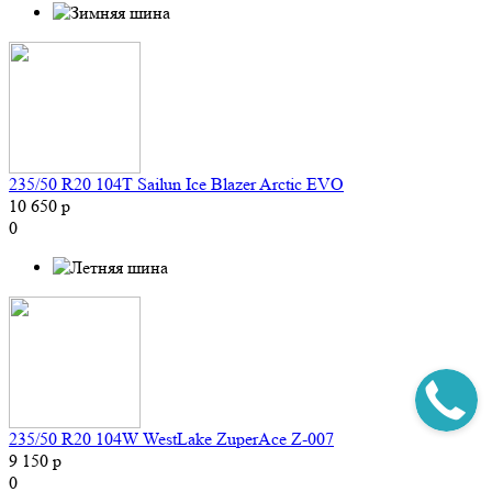
235/50 R20 104T Sailun Ice Blazer Arctic EVO
10 650 р
0
235/50 R20 104W WestLake ZuperAce Z-007
9 150 р
0