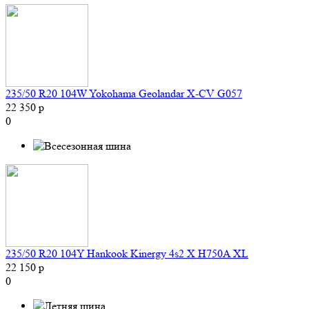
235/50 R20 104W Yokohama Geolandar X-CV G057
22 350 р
0
235/50 R20 104Y Hankook Kinergy 4s2 X H750A XL
22 150 р
0