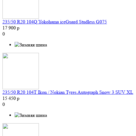
235/50 R20 104Q Yokohama iceGuard Studless G075
17 900 р
0
235/50 R20 104T Ikon / Nokian Tyres Autograph Snow 3 SUV XL
15 450 р
0