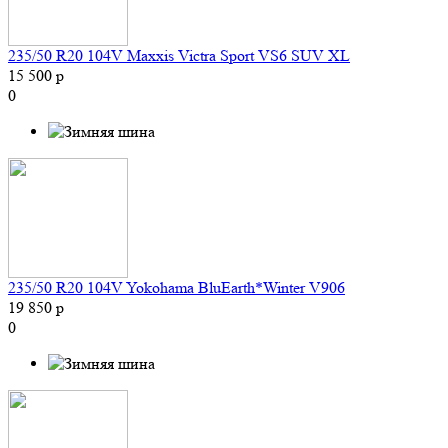
235/50 R20 104V Maxxis Victra Sport VS6 SUV XL
15 500 р
0
235/50 R20 104V Yokohama BluEarth*Winter V906
19 850 р
0