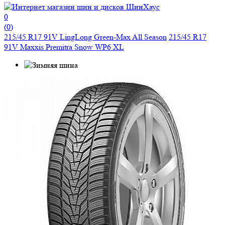
0
(
0
)
215/45 R17 91V LingLong Green-Max All Season
215/45 R17
91V Maxxis Premitra Snow WP6 XL